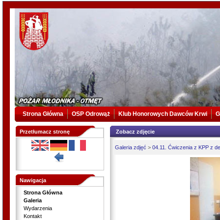
Strona Główna
OSP Odrowąż
Klub Honorowych Dawców Krwi
G
Przetłumacz stronę
Zobacz zdjęcie
Galeria zdjęć
>
04.11. Ćwiczenia z KPP z de
Nawigacja
Strona Główna
Galeria
Wydarzenia
Kontakt