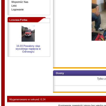
Wspomóż Nas
Linki
Logowanie
Losowa Fotka
16.03 Powalony słup
wysokiego napięcia w
Odrowążu
Oceny
Tylko 
Wygenerowano w sekund: 0.24
Kopiowanie zawartości strony bez wiedzy 